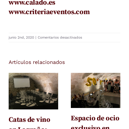
www.calado.es
www.criteriaeventos.com
en
junio 2nd, 2020
|
Comentarios desactivados
Calado,
el
lugar
Artículos relacionados
perfecto
para
celebrar
reuniones
exclusivas,
diferentes
y
seguras
en
el
Espacio de ocio
Catas de vino
centro
exclusivo en
de